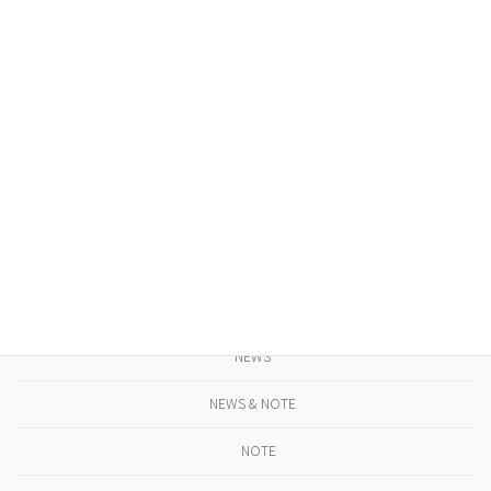
gallery féve
NEWS
STUDIO. TASTE. SEOUL / KOREA
NEWS
カテゴリー
NEWS
NEWS & NOTE
NOTE