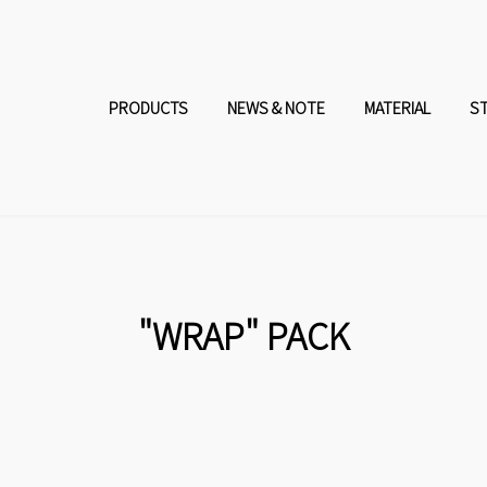
コ
ナ
ン
ビ
PRODUCTS
NEWS & NOTE
MATERIAL
S
テ
ゲ
ン
ー
ツ
シ
へ
ョ
"WRAP" PACK
ス
ン
キ
に