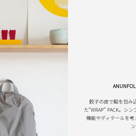
ッ
移
プ
動
ANUNF
餃子の皮で餡を包み
た“WRAP” PACK
機能やディテールを考え
ン