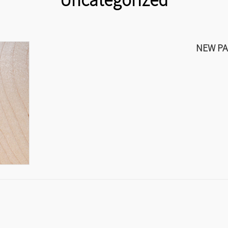
ッ
移
プ
動
NEW P