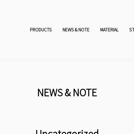
コ
ナ
ン
ビ
PRODUCTS
NEWS & NOTE
MATERIAL
S
テ
ゲ
ン
ー
ツ
シ
へ
ョ
NEWS & NOTE
ス
ン
キ
に
Uncategorized