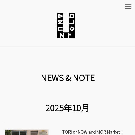
コ
ナ
ン
ビ
テ
ゲ
ン
ー
ツ
シ
NEWS & NOTE
へ
ョ
ス
ン
キ
に
2025年10月
ッ
移
TORi or NOW and NiOR Market !
プ
動