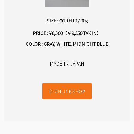
SIZE :
Φ20 H19
/ 90g
PRICE : ¥8,500（￥9,350 TAX IN）
COLOR : GRAY, WHITE, MIDNIGHT BLUE
MADE IN JAPAN
▷ ONLINE SHOP