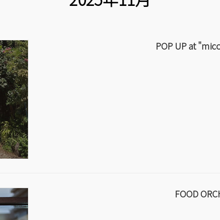
ッ
移
プ
動
POP UP at "mic
FOOD ORC