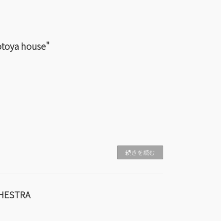
otoya house"
続きを読む
HESTRA