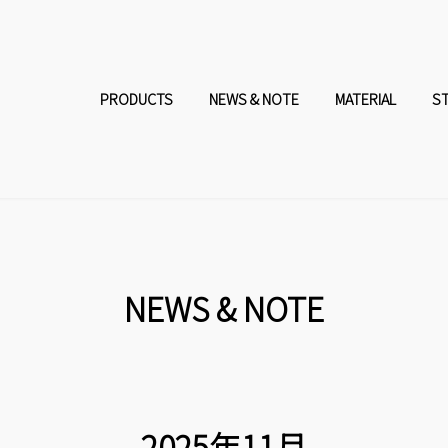
コ
ナ
ン
ビ
PRODUCTS
NEWS & NOTE
MATERIAL
S
テ
ゲ
ン
ー
ツ
シ
へ
ョ
NEWS & NOTE
ス
ン
キ
に
2025年11月