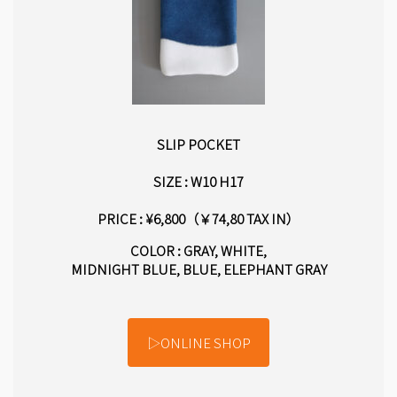
SLIP POCKET
SIZE :
W10 H17
PRICE : ¥6,800（￥74,80 TAX IN）
COLOR : GRAY, WHITE,
MIDNIGHT BLUE, BLUE, ELEPHANT GRAY
▷ONLINE SHOP