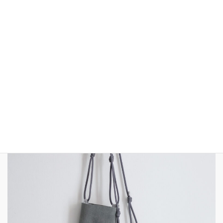
MIDNIGHT BLUE, WATER, SKY, BLUE
▷ONLINE SHOP