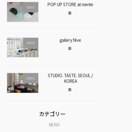
POP UP STORE at niente
NEWS
gallery féve
NEWS
STUDIO. TASTE. SEOUL /
NEWS
KOREA
カテゴリー
NEWS