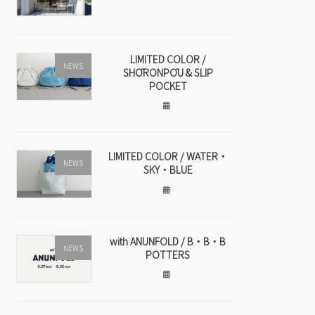
LIMITED COLOR /
NEWS
SHŌRONPŌU & SLIP
POCKET
LIMITED COLOR / WATER・
NEWS
SKY・BLUE
with ANUNFOLD / B・B・B
NEWS
POTTERS