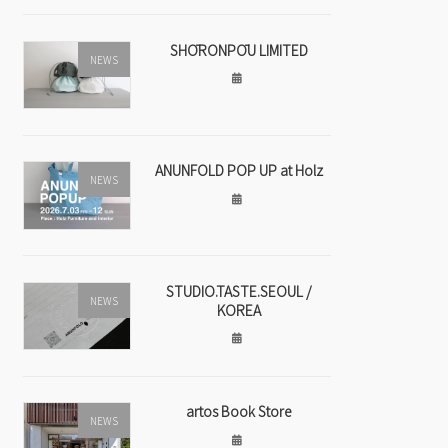
SHŌRONPŌU LIMITED
NEWS
ANUNFOLD POP UP at Holz
NEWS
STUDIO.TASTE.SEOUL /
NEWS
KOREA
artos Book Store
NEWS