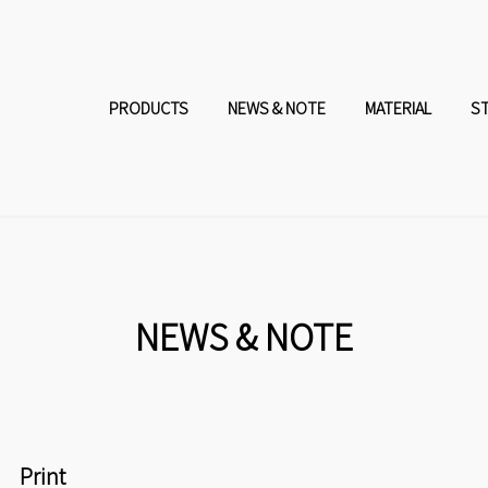
コ
ナ
ン
ビ
PRODUCTS
NEWS & NOTE
MATERIAL
S
テ
ゲ
ン
ー
ツ
シ
へ
ョ
NEWS & NOTE
ス
ン
キ
に
Print