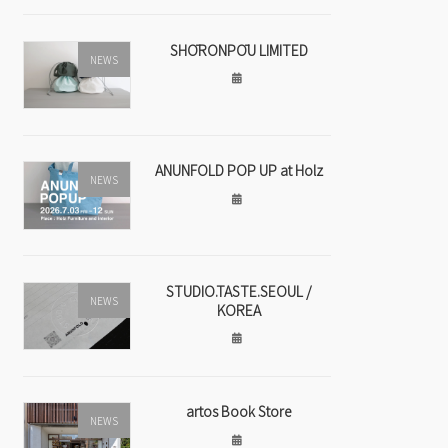
SHŌRONPŌU LIMITED
NEWS
ANUNFOLD POP UP at Holz
NEWS
STUDIO.TASTE.SEOUL /
NEWS
KOREA
artos Book Store
NEWS