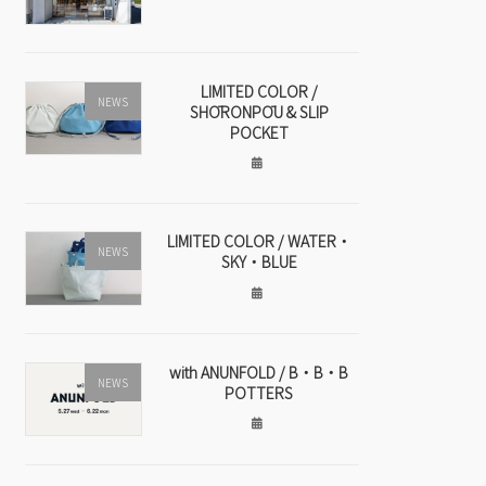
LIMITED COLOR /
NEWS
SHŌRONPŌU & SLIP
POCKET
LIMITED COLOR / WATER・
NEWS
SKY・BLUE
with ANUNFOLD / B・B・B
NEWS
POTTERS