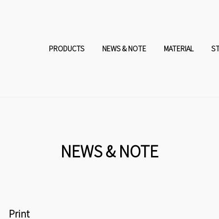
コ
ナ
ン
ビ
PRODUCTS
NEWS & NOTE
MATERIAL
S
テ
ゲ
ン
ー
ツ
シ
へ
ョ
NEWS & NOTE
ス
ン
キ
に
Print