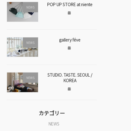
POP UP STORE at niente
NEWS
gallery féve
NEWS
STUDIO. TASTE. SEOUL /
NEWS
KOREA
カテゴリー
NEWS