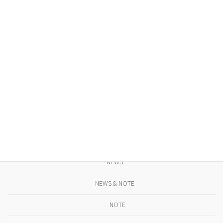
gallery féve
NEWS
STUDIO. TASTE. SEOUL / KOREA
NEWS
カテゴリー
NEWS
NEWS & NOTE
NOTE