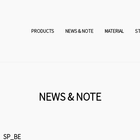
コ
ナ
ン
ビ
PRODUCTS
NEWS & NOTE
MATERIAL
S
テ
ゲ
ン
ー
ツ
シ
へ
ョ
NEWS & NOTE
ス
ン
キ
に
SP_BE