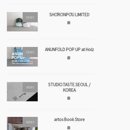
SHŌRONPŌU LIMITED
NEWS
ANUNFOLD POP UP at Holz
NEWS
STUDIO.TASTE.SEOUL /
NEWS
KOREA
artos Book Store
NEWS