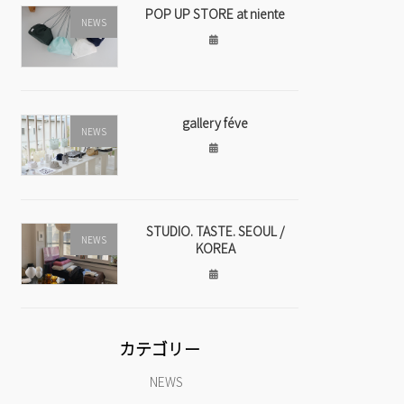
POP UP STORE at niente
NEWS
gallery féve
NEWS
STUDIO. TASTE. SEOUL /
NEWS
KOREA
カテゴリー
NEWS