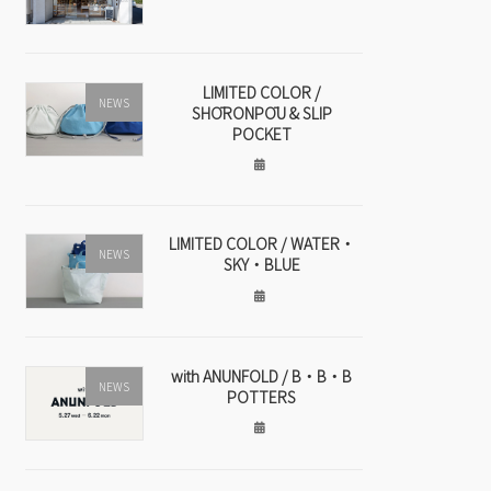
LIMITED COLOR /
NEWS
SHŌRONPŌU & SLIP
POCKET
LIMITED COLOR / WATER・
NEWS
SKY・BLUE
with ANUNFOLD / B・B・B
NEWS
POTTERS