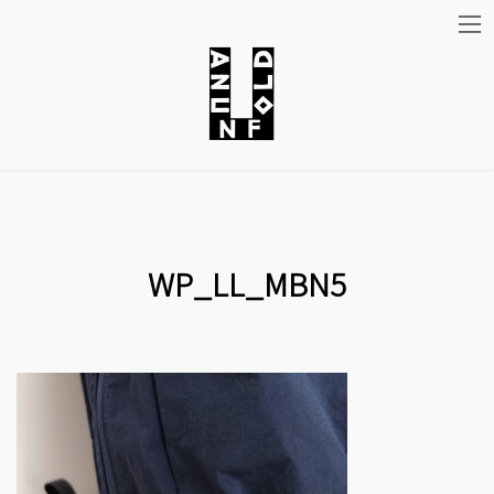
コ
ナ
ン
ビ
テ
ゲ
ン
ー
ツ
シ
WP_LL_MBN5
へ
ョ
ス
ン
キ
に
ッ
移
プ
動