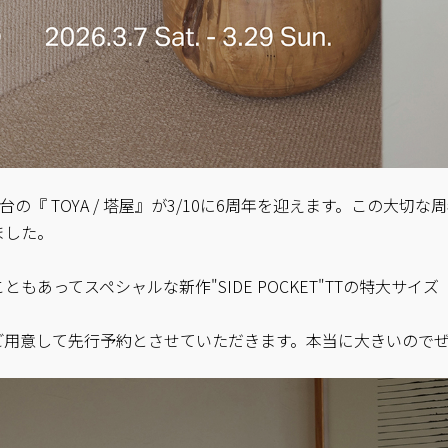
の『 TOYA / 塔屋』が3/10に6周年を迎えます。この大切な
ました。
こともあってスペシャルな新作"SIDE POCKET"TTの特大サイ
ご用意して先行予約とさせていただきます。本当に大きいので