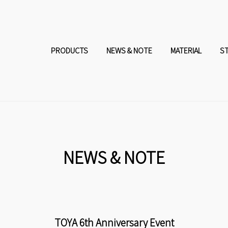
コ
ナ
ン
ビ
PRODUCTS
NEWS & NOTE
MATERIAL
S
テ
ゲ
ン
ー
ツ
シ
へ
ョ
NEWS & NOTE
ス
ン
キ
に
TOYA 6th Anniversary Event