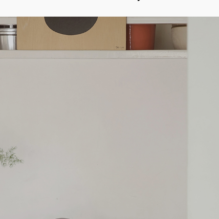
ッ
移
プ
動