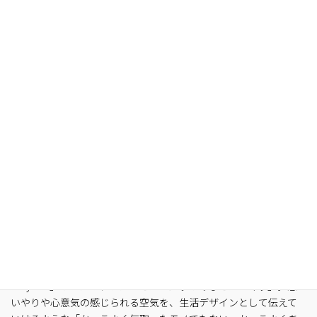
モノづくりの町として知られる東京の下町、台東区鳥越にある
「SyuRo / シュロ」にてANUNFOLDをお取り扱いしていただくこと
になりました。
「SyuRo」のコンセプトは「モノがたりのあるモノづくり」。思
いやりや心意気の感じられる空気を、生活デザインとして伝えて