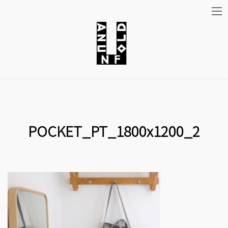
コ
ナ
ン
ビ
テ
ゲ
ン
ー
ツ
シ
POCKET_PT_1800x1200_2
へ
ョ
ス
ン
キ
に
ッ
移
プ
動