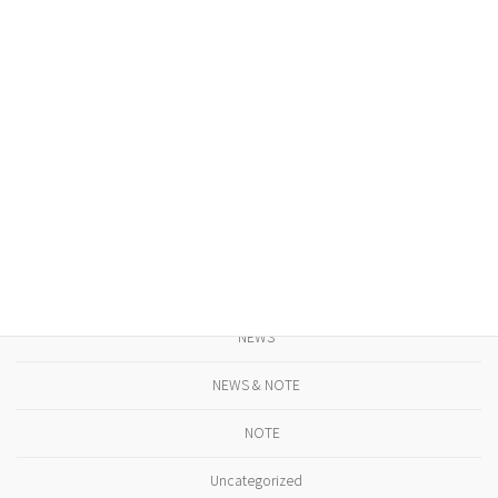
STUDIO. TASTE. SEOUL / KOREA
NEWS
カテゴリー
NEWS
NEWS & NOTE
NOTE
Uncategorized