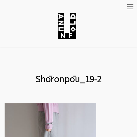
コ
ナ
ン
ビ
テ
ゲ
ン
ー
ツ
シ
Shōronpōu_19-2
へ
ョ
ス
ン
キ
に
ッ
移
プ
動