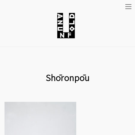
コ
ナ
ン
ビ
テ
ゲ
ン
ー
ツ
シ
Shōronpōu
へ
ョ
ス
ン
キ
に
ッ
移
プ
動