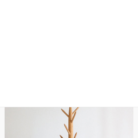
COLOR : MIDNIGHT BLUE, GRAY, WHITE
MADE IN JAPAN
▷ONLINE SHOP