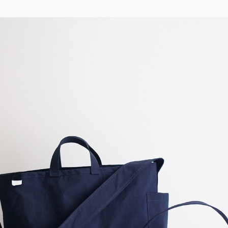
ッ
移
プ
動