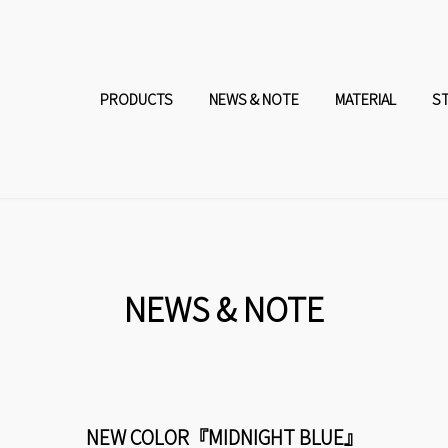
コ
ナ
ン
ビ
PRODUCTS
NEWS & NOTE
MATERIAL
S
テ
ゲ
ン
ー
ツ
シ
へ
ョ
NEWS & NOTE
ス
ン
キ
に
NEW COLOR『MIDNIGHT BLUE』