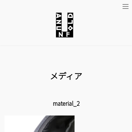
コ
ナ
ン
ビ
テ
ゲ
ン
ー
ツ
シ
メディア
へ
ョ
ス
ン
キ
に
material_2
ッ
移
プ
動