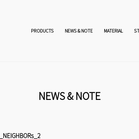
コ
ナ
ン
ビ
PRODUCTS
NEWS & NOTE
MATERIAL
S
テ
ゲ
ン
ー
ツ
シ
へ
ョ
NEWS & NOTE
ス
ン
キ
に
_NEIGHBORs_2