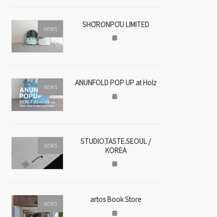
SHŌRONPŌU LIMITED
NEWS
ANUNFOLD POP UP at Holz
NEWS
STUDIO.TASTE.SEOUL /
NEWS
KOREA
artos Book Store
NEWS