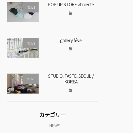
POP UP STORE at niente
NEWS
gallery féve
NEWS
STUDIO. TASTE. SEOUL /
NEWS
KOREA
カテゴリー
NEWS