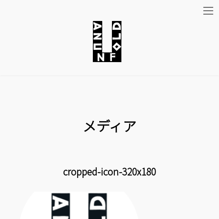
コ
ナ
ン
ビ
テ
ゲ
ン
ー
ツ
シ
メディア
へ
ョ
ス
ン
キ
に
cropped-icon-320x180
ッ
移
プ
動