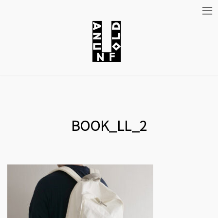
コ
ナ
ン
ビ
テ
ゲ
ン
ー
ツ
シ
BOOK_LL_2
へ
ョ
ス
ン
キ
に
ッ
移
プ
動