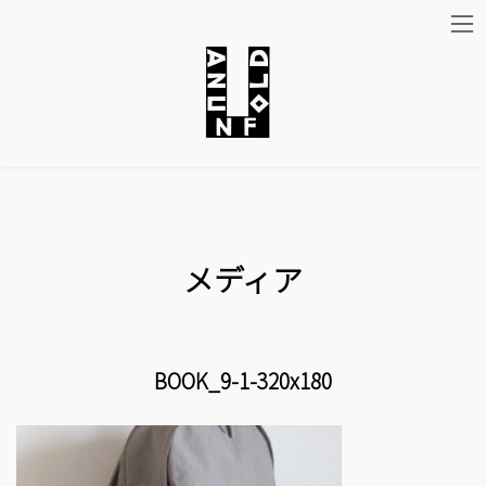
コ
ナ
ン
ビ
テ
ゲ
ン
ー
ツ
シ
メディア
へ
ョ
ス
ン
キ
に
BOOK_9-1-320x180
ッ
移
プ
動