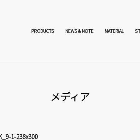
コ
ナ
ン
ビ
PRODUCTS
NEWS & NOTE
MATERIAL
S
テ
ゲ
ン
ー
ツ
シ
へ
ョ
メディア
ス
ン
キ
に
_9-1-238x300