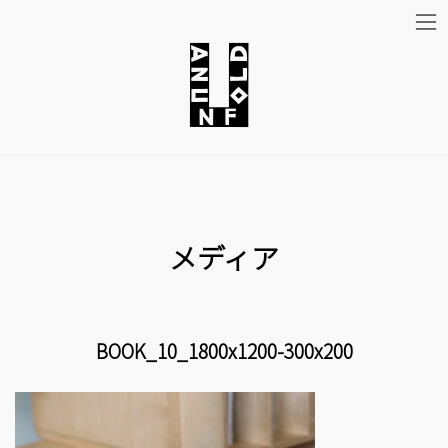
コ
ナ
ン
ビ
テ
ゲ
ン
ー
ツ
シ
メディア
へ
ョ
ス
ン
キ
に
BOOK_10_1800x1200-300x200
ッ
移
プ
動