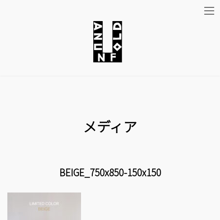
コ
ナ
ン
ビ
テ
ゲ
ン
ー
ツ
シ
メディア
へ
ョ
ス
ン
キ
に
BEIGE_750x850-150x150
ッ
移
プ
動