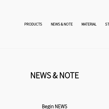
コ
ナ
ン
ビ
PRODUCTS
NEWS & NOTE
MATERIAL
S
テ
ゲ
ン
ー
ツ
シ
へ
ョ
NEWS & NOTE
ス
ン
キ
に
Begin NEWS