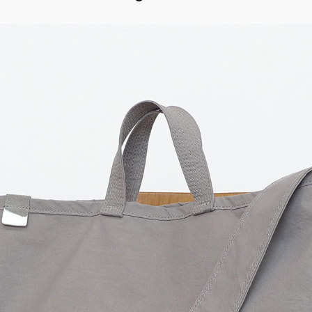
ッ
移
プ
動