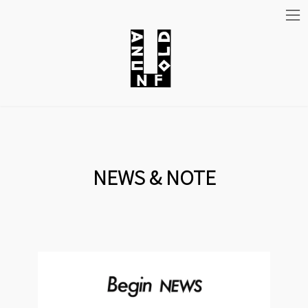
コ
ナ
ン
ビ
テ
ゲ
ン
ー
ツ
シ
NEWS & NOTE
へ
ョ
ス
ン
キ
に
ッ
移
プ
動