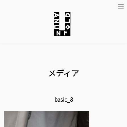
コ
ナ
ン
ビ
テ
ゲ
ン
ー
ツ
シ
メディア
へ
ョ
ス
ン
キ
に
basic_8
ッ
移
プ
動