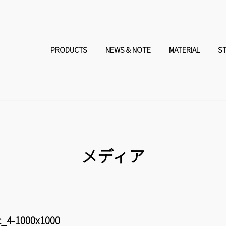
コ
ナ
ン
ビ
PRODUCTS
NEWS & NOTE
MATERIAL
S
テ
ゲ
ン
ー
ツ
シ
へ
ョ
メディア
ス
ン
キ
に
c_4-1000x1000