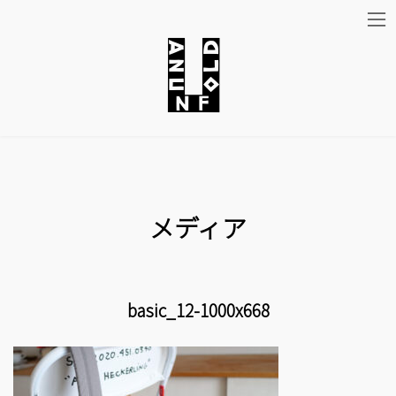
コ
ナ
ン
ビ
テ
ゲ
ン
ー
ツ
シ
メディア
へ
ョ
ス
ン
キ
に
basic_12-1000x668
ッ
移
プ
動