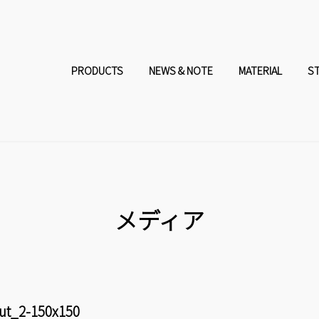
コ
ナ
ン
ビ
PRODUCTS
NEWS & NOTE
MATERIAL
S
テ
ゲ
ン
ー
ツ
シ
へ
ョ
メディア
ス
ン
キ
に
ut_2-150x150