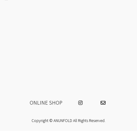
ッ
移
プ
動
ONLINE SHOP
Copyright © ANUNFOLD All Rights Reserved.