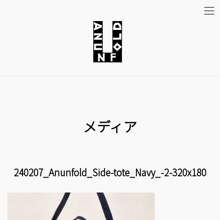
コ
ナ
ン
ビ
テ
ゲ
ン
ー
ツ
シ
メディア
へ
ョ
ス
ン
キ
に
240207_Anunfold_Side-tote_Navy_-2-320x180
ッ
移
プ
動