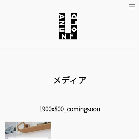
コ
ナ
ン
ビ
テ
ゲ
ン
ー
ツ
シ
メディア
へ
ョ
ス
ン
キ
に
1900x800_comingsoon
ッ
移
プ
動