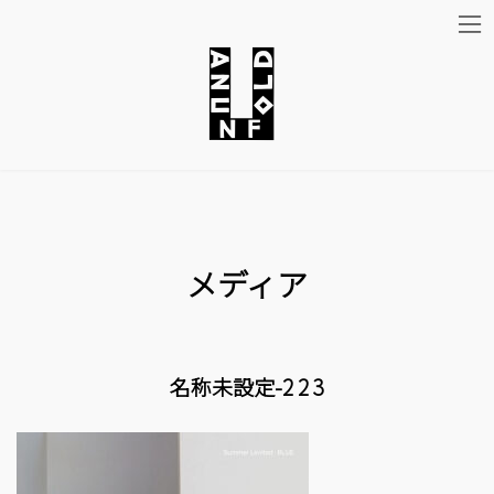
コ
ナ
ン
ビ
テ
ゲ
ン
ー
ツ
シ
メディア
へ
ョ
ス
ン
キ
に
名称未設定-2 2 3
ッ
移
プ
動