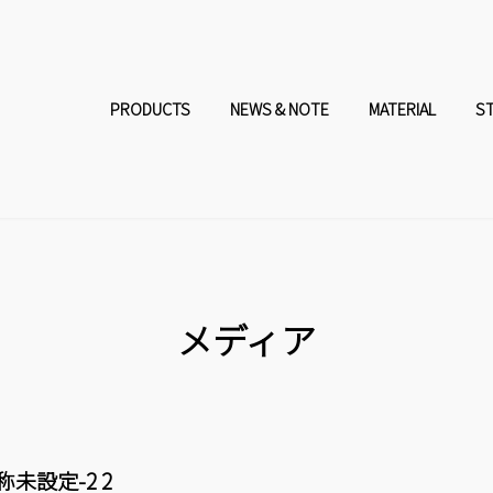
コ
ナ
ン
ビ
PRODUCTS
NEWS & NOTE
MATERIAL
S
テ
ゲ
ン
ー
ツ
シ
へ
ョ
メディア
ス
ン
キ
に
称未設定-2 2