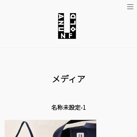
コ
ナ
ン
ビ
テ
ゲ
ン
ー
ツ
シ
メディア
へ
ョ
ス
ン
キ
に
名称未設定-1
ッ
移
プ
動