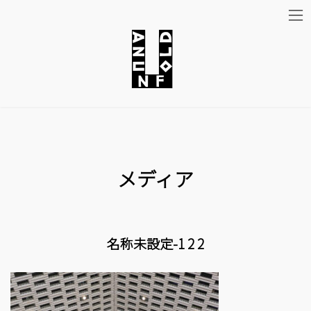
コ
ナ
ン
ビ
テ
ゲ
ン
ー
ツ
シ
メディア
へ
ョ
ス
ン
キ
に
名称未設定-1 2 2
ッ
移
プ
動