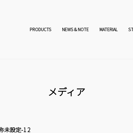
コ
ナ
ン
ビ
PRODUCTS
NEWS & NOTE
MATERIAL
S
テ
ゲ
ン
ー
ツ
シ
へ
ョ
メディア
ス
ン
キ
に
称未設定-1 2