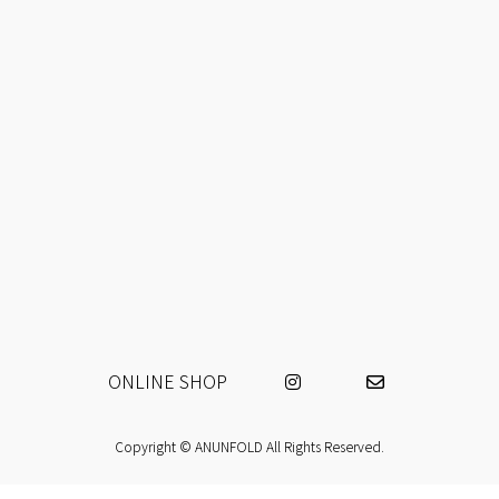
ッ
移
プ
動
ONLINE SHOP
Copyright © ANUNFOLD All Rights Reserved.