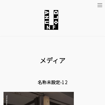
コ
ナ
ン
ビ
テ
ゲ
ン
ー
ツ
シ
メディア
へ
ョ
ス
ン
キ
に
名称未設定-1 2
ッ
移
プ
動