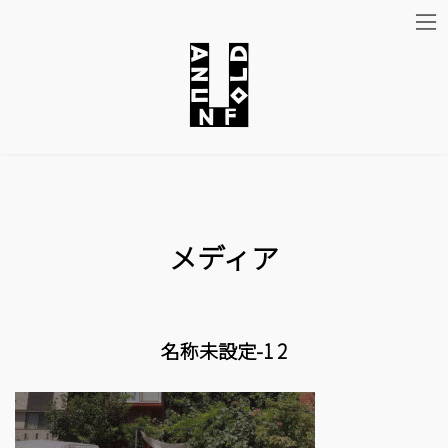
コ
ナ
ン
ビ
テ
ゲ
ン
ー
ツ
シ
メディア
へ
ョ
ス
ン
キ
に
名称未設定-1 2
ッ
移
プ
動